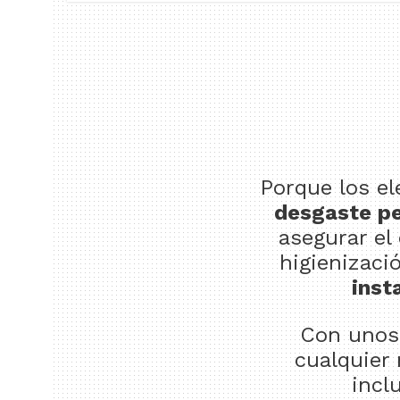
Porque los e
desgaste p
asegurar el
higienizaci
inst
Con uno
cualquier 
incl