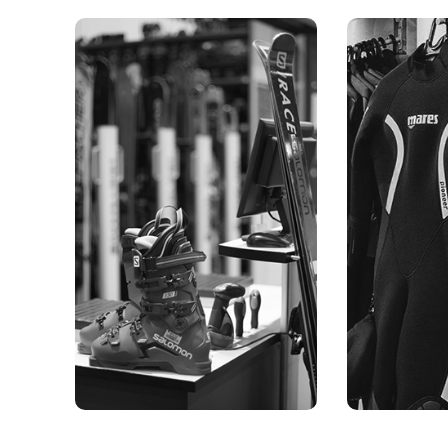
Al
Equipamiento
dep
Material deportivo, tanto
colectivo como individual,
Valoramos
nos ocupamos del stock,
encon
gestión, reposición,
solució
condiciones y
ofrece
desinfección, cuidamos a
óptimo e
tu cliente como si fuese
nece
nuestro.
aseso
adaptamos
Información
In