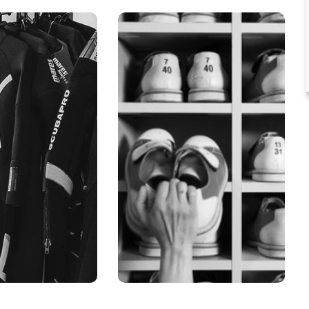
quiler
Indumentaria
ortivo
Nuestra opción permite
garantizar la higiene y
, estudiamos y
seguridad de nuestros
tramos una
clientes y usuarios,
n que permita
reduciendo costes, tu
r un servicio
negocio es el nuestro,
n las mejoras
nos dedicamos y
sarias, te
ocupamos de él al 100%.
ramos y nos
 a tu empresa.
Información
formación