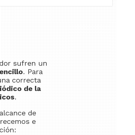
dor sufren un
encillo
. Para
una correcta
iódico de la
icos
.
 alcance de
ofrecemos e
ción: